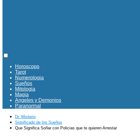
Horoscopo
Tarot
Numerologia
Sueños
Mitologia
Magia
Angeles y Demonios
Paranormal
Dr. Misterio
Significado de los Sueños
Que Significa Soñar con Policias que te quieren Arrestar