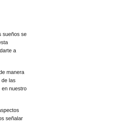
s sueños se
esta
darte a
o de manera
 de las
n en nuestro
 aspectos
os señalar