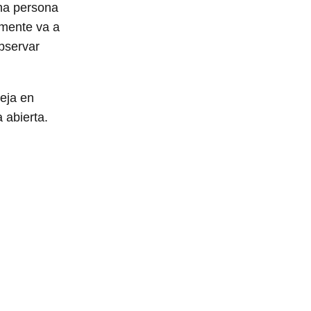
una persona
emente va a
bservar
eja en
 abierta.