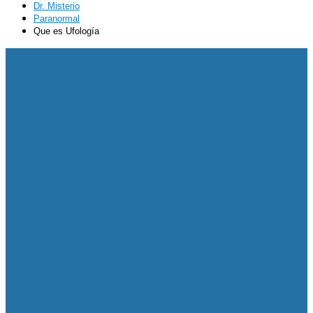
Dr. Misterio
Paranormal
Que es Ufología