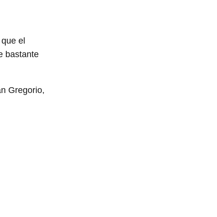
 que el
e bastante
an Gregorio,